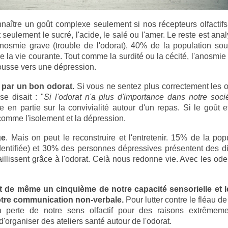
aître un goût complexe seulement si nos récepteurs olfactifs
seulement le sucré, l'acide, le salé ou l'amer. Le reste est anal
anosmie grave (trouble de l'odorat), 40% de la population so
e la vie courante
. Tout comme la surdité ou la cécité, l'anosmie
pousse vers une dépression.
e par un bon odorat
. Si vous ne sentez plus correctement les od
e disait : "
Si l'odorat n'a plus d'importance dans notre socié
e en partie sur la convivialité autour d'un repas. Si le goût e
comme l'isolement et la dépression.
ge
. Mais on peut le reconstruire et l'entretenir.
15% de la popu
entifiée) et 30% des personnes dépressives présentent des diff
aillissent grâce à l'odorat. Celà nous redonne vie. Avec les ode
ut de même un cinquième de notre capacité sensorielle et l
tre communication non-verbale.
Pour lutter contre le fléau de
la perte de notre sens olfactif pour des raisons extrêmeme
organiser des ateliers santé autour de l'odorat.