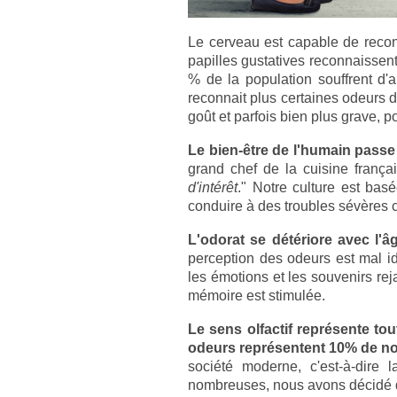
Le cerveau est capable de reconn
papilles gustatives reconnaissent 
% de la population souffrent d'
reconnait plus
certaines odeurs d
goût et parfois bien plus grave, 
Le bien-être de l'humain pass
grand chef de la cuisine français
d'intérêt
." Notre culture est basé
conduire à des troubles sévères 
L'odorat se détériore avec l'â
perception des odeurs est mal id
les émotions et les souvenirs rej
mémoire est stimulée.
Le sens olfactif représente to
odeurs représentent 10% de no
société moderne, c'est-à-dire 
nombreuses, nous avons décidé d'