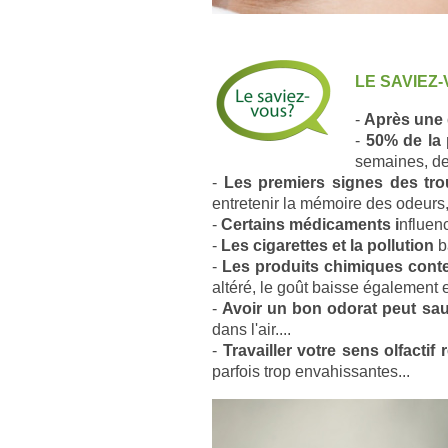
LE SAVIEZ-
-
Après une 
-
50% de la 
semaines, de
-
Les premiers signes des tro
e
ntretenir la mémoire des odeurs, 
-
Certains médicaments i
nfluenc
-
Les cigarettes et la pollution
ba
-
Les produits chimiques cont
altéré, le goût baisse également e
-
Avoir un bon odorat peut sau
dans l'air....
-
Travailler votre sens olfactif
parfois trop envahissantes...