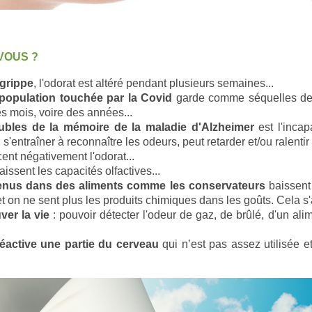
VOUS ?
grippe
, l'odorat est altéré pendant plusieurs semaines...
population touchée par la Covid
garde comme séquelles des d
s mois, voire des années...
ubles de la mémoire de la maladie d'Alzheimer
est l'incap
s'entraîner à reconnaître les odeurs, peut retarder et/ou ralentir 
ent négativement l'odorat...
issent les capacités olfactives...
enus dans des aliments comme les conservateurs
baissent 
t on ne sent plus les produits chimiques dans les goûts. Cela s'
ver la vie
: pouvoir détecter l'odeur de gaz, de brûlé, d'un ali
réactive une partie du cerveau
qui n’est pas assez utilisée e